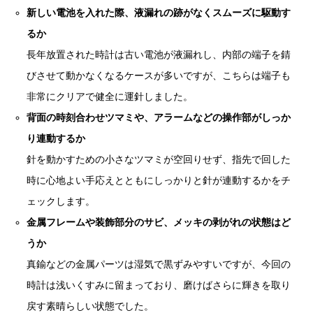
新しい電池を入れた際、液漏れの跡がなくスムーズに駆動す
るか
長年放置された時計は古い電池が液漏れし、内部の端子を錆
びさせて動かなくなるケースが多いですが、こちらは端子も
非常にクリアで健全に運針しました。
背面の時刻合わせツマミや、アラームなどの操作部がしっか
り連動するか
針を動かすための小さなツマミが空回りせず、指先で回した
時に心地よい手応えとともにしっかりと針が連動するかをチ
ェックします。
金属フレームや装飾部分のサビ、メッキの剥がれの状態はど
うか
真鍮などの金属パーツは湿気で黒ずみやすいですが、今回の
時計は浅いくすみに留まっており、磨けばさらに輝きを取り
戻す素晴らしい状態でした。