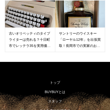
岡市で出張買取。意外な骨
仙」を大切にお預かり
董価値とバイバイ買取が選
ばれる理由
古いオリベッティのタイプ
サントリーのウイスキー
ライターは売れる？十日町
「ローヤル12年」を出張買
市でレッテラ35を実用価値
取！長岡市での実家のお片
重視で誠実に査定
付けで古いお酒に価値が付
く理由
トップ
BUYBUYとは
スタッフ