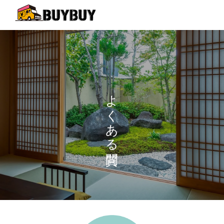
よ
く
あ
る