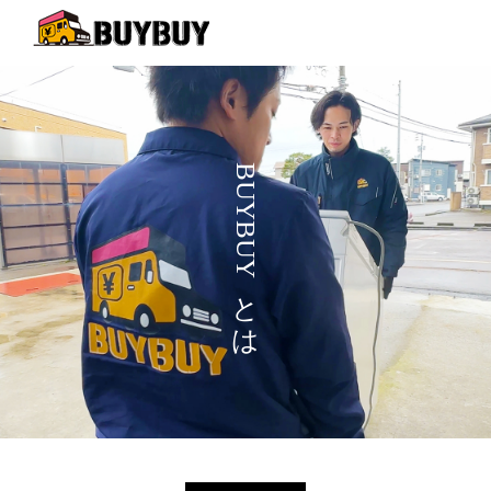
B
U
Y
B
U
Y
と
は