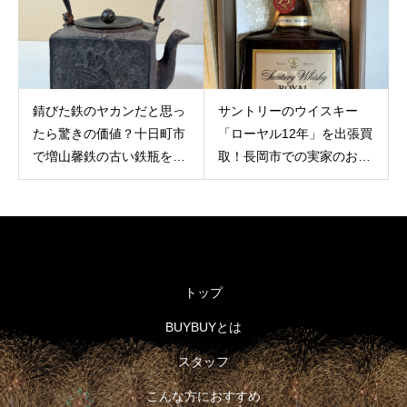
錆びた鉄のヤカンだと思っ
サントリーのウイスキー
たら驚きの価値？十日町市
「ローヤル12年」を出張買
で増山馨鉄の古い鉄瓶を出
取！長岡市での実家のお片
張買取
付けで古いお酒に価値が付
く理由
トップ
BUYBUYとは
スタッフ
こんな方におすすめ