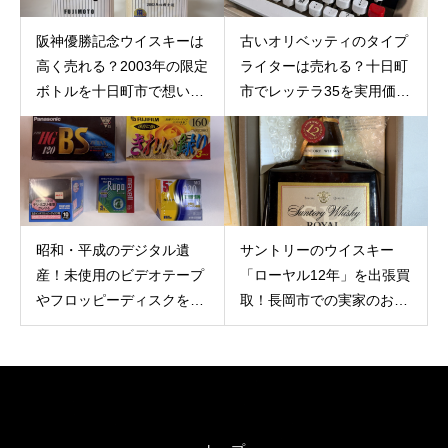
阪神優勝記念ウイスキーは
古いオリベッティのタイプ
高く売れる？2003年の限定
ライターは売れる？十日町
ボトルを十日町市で想いに
市でレッテラ35を実用価値
寄り添う出張買取
重視で誠実に査定
昭和・平成のデジタル遺
サントリーのウイスキー
産！未使用のビデオテープ
「ローヤル12年」を出張買
やフロッピーディスクを長
取！長岡市での実家のお片
岡市で出張買取。意外な骨
付けで古いお酒に価値が付
董価値とバイバイ買取が選
く理由
ばれる理由