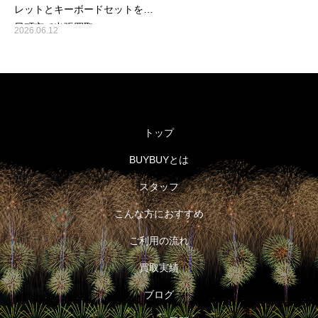
レットとキーボードセットを十
日町市で出張買取
2026.06.12
トップ
BUYBUYとは
スタッフ
こんな方におすすめ
ご利用の流れ
買取実績
ブログ