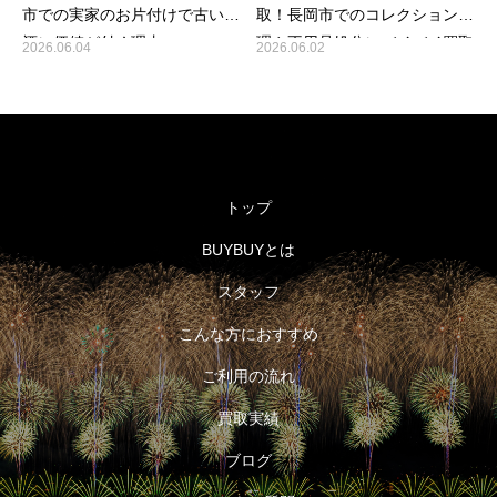
市での実家のお片付けで古いお
取！長岡市でのコレクション整
酒に価値が付く理由
理や不用品処分にバイバイ買取
2026.06.04
2026.06.02
が選ばれる理由
トップ
BUYBUYとは
スタッフ
こんな方におすすめ
ご利用の流れ
買取実績
ブログ