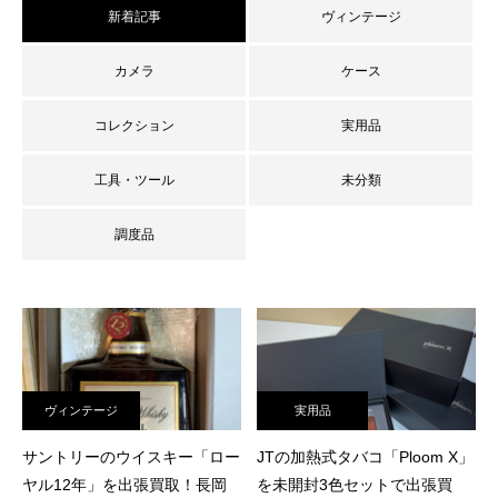
新着記事
ヴィンテージ
カメラ
ケース
コレクション
実用品
工具・ツール
未分類
調度品
査定員ブログ
ヴィンテージ
実用品
サントリーのウイスキー「ロー
JTの加熱式タバコ「Ploom X」
ヤル12年」を出張買取！長岡
を未開封3色セットで出張買