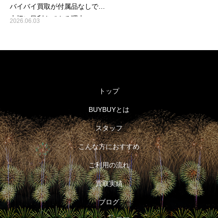
バイバイ買取が付属品なしでも
大切に目利きできる理由
2026.06.03
トップ
BUYBUYとは
スタッフ
こんな方におすすめ
ご利用の流れ
買取実績
ブログ