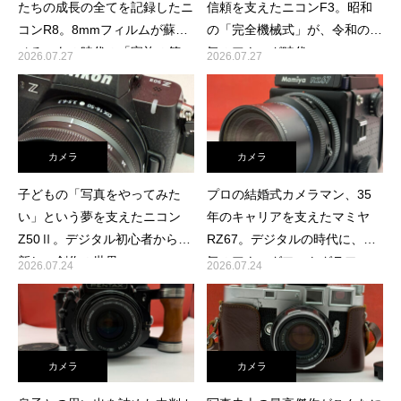
たちの成長の全てを記録したニ
信頼を支えたニコンF3。昭和
コンR8。8mmフィルムが蘇ら
の「完全機械式」が、令和の本
せる、あの時代の「家族の笑
気のアナログ時代へ
2026.07.27
2026.07.27
顔」
カメラ
カメラ
子どもの「写真をやってみた
プロの結婚式カメラマン、35
い」という夢を支えたニコン
年のキャリアを支えたマミヤ
Z50Ⅱ。デジタル初心者から、
RZ67。デジタルの時代に、本
新しい創作の世界へ
気のアナログフォトグラファー
2026.07.24
2026.07.24
へ託す決断
カメラ
カメラ