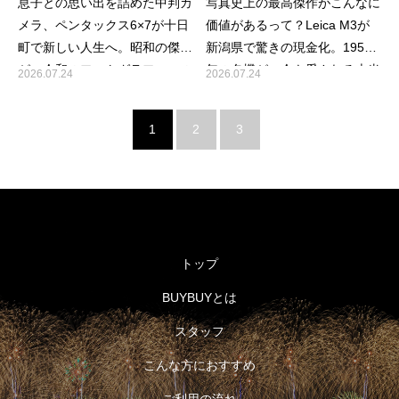
息子との思い出を詰めた中判カ
写真史上の最高傑作がこんなに
メラ、ペンタックス6×7が十日
価値があるって？Leica M3が
町で新しい人生へ。昭和の傑作
新潟県で驚きの現金化。1954
が、令和のフォトグラファーの
年の名機が、今も愛される本当
2026.07.24
2026.07.24
相棒になる瞬間
の理由
1
2
3
トップ
BUYBUYとは
スタッフ
こんな方におすすめ