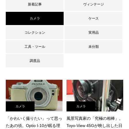
新着記事
ヴィンテージ
カメラ
ケース
コレクション
実用品
工具・ツール
未分類
調度品
カメラ
カメラ
「かわいく撮りたい」って思っ
風景写真家の「究極の相棒」。
たあの頃。Optio I-10が眠る理
Toyo-View 45Gが映し出した日