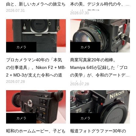
由と、新しいカメラへの旅立ち
本の美。デジタル時代の今、ア
2026.07.31
ナログの最高峰へ
2026.07.30
カメラ
カメラ
プロカメラマン40年の「本気
商業写真家20年の相棒。
の仕事道具」。Nikon F2 + MB-
Mamiya 645が記録した「プロ
2 + MD-3が支えた令和への道
の美学」が、令和のアートディ
2026.07.28
レクターへ
2026.07.28
査定員ブログ
カメラ
カメラ
昭和のホームムービー、子ども
報道フォトグラファー30年の