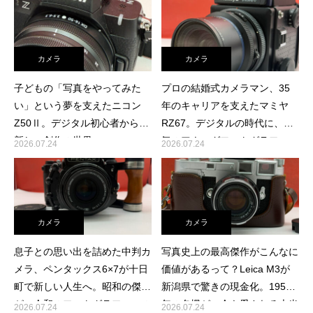
カメラ
カメラ
子どもの「写真をやってみた
プロの結婚式カメラマン、35
い」という夢を支えたニコン
年のキャリアを支えたマミヤ
Z50Ⅱ。デジタル初心者から、
RZ67。デジタルの時代に、本
新しい創作の世界へ
気のアナログフォトグラファー
2026.07.24
2026.07.24
へ託す決断
カメラ
カメラ
息子との思い出を詰めた中判カ
写真史上の最高傑作がこんなに
メラ、ペンタックス6×7が十日
価値があるって？Leica M3が
町で新しい人生へ。昭和の傑作
新潟県で驚きの現金化。1954
が、令和のフォトグラファーの
年の名機が、今も愛される本当
2026.07.24
2026.07.24