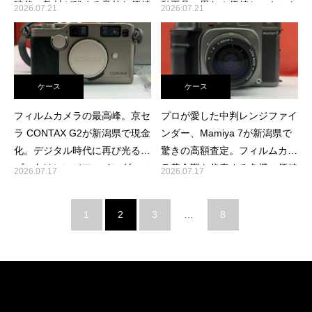
時代の教材が秘める意外な価値
動工具の思わぬ価値と、ものを
2026.07.21
2026.07.21
活かす選択肢
ケース
ケース
フィルムカメラの最高峰。京セ
プロが愛した中判レンジファイ
ラ CONTAX G2が新潟県で現金
ンダー、Mamiya 7が新潟県で
化。デジタル時代に再び光る、
驚きの高額査定。フィルムカメ
プロ向けレンジファインダーの
ラ黄金期を代表する名機の価値
2026.07.17
2026.07.17
真価
1
2
3
…
8