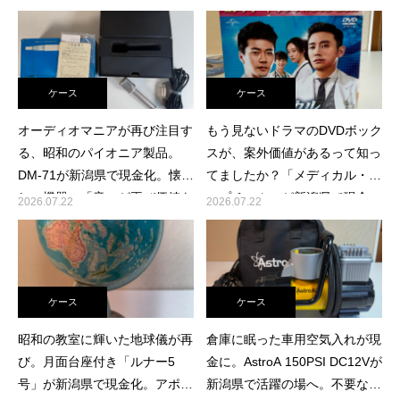
相棒になる瞬間
の理由
ケース
ケース
オーディオマニアが再び注目す
もう見ないドラマのDVDボック
査定員ブログ
る、昭和のパイオニア製品。
スが、案外価値があるって知っ
DM-71が新潟県で現金化。懐か
てましたか？「メディカル・ト
しい機器の「音」が再び価値を
ップチーム」が新潟県で現金
2026.07.22
2026.07.22
持つ時代
化。懐かしい韓国ドラマを手放
す時の新しい選択肢
ケース
ケース
昭和の教室に輝いた地球儀が再
倉庫に眠った車用空気入れが現
び。月面台座付き「ルナー5
金に。AstroA 150PSI DC12Vが
号」が新潟県で現金化。アポロ
新潟県で活躍の場へ。不要な電