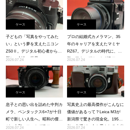
ケース
ケース
子どもの「写真をやってみた
プロの結婚式カメラマン、35
い」という夢を支えたニコン
年のキャリアを支えたマミヤ
Z50Ⅱ。デジタル初心者から、
RZ67。デジタルの時代に、本
新しい創作の世界へ
気のアナログフォトグラファー
2026.07.24
2026.07.24
へ託す決断
ケース
ケース
息子との思い出を詰めた中判カ
写真史上の最高傑作がこんなに
メラ、ペンタックス6×7が十日
価値があるって？Leica M3が
町で新しい人生へ。昭和の傑作
新潟県で驚きの現金化。1954
が、令和のフォトグラファーの
年の名機が、今も愛される本当
2026.07.24
2026.07.24