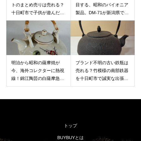
トのまとめ売りは売れる？
目する、昭和のパイオニア
十日町市で子供が遊んだ思
製品。DM-71が新潟県で現
い出の品を実用価値重視で
金化。懐かしい機器の
誠実に査定
「音」が再び価値を持つ時
代
明治から昭和の薩摩焼が
ブランド不明の古い鉄瓶は
今、海外コレクターに熱視
売れる？竹模様の南部鉄器
線！錦江陶芸の白薩摩急須
を十日町市で誠実な出張買
を次へとつなぐ
取
トップ
BUYBUYとは