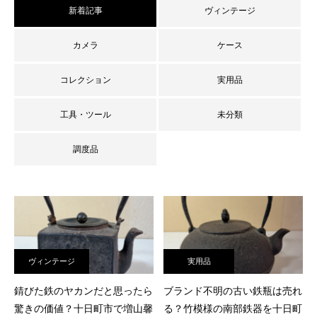
新着記事
ヴィンテージ
カメラ
ケース
コレクション
実用品
工具・ツール
未分類
調度品
査定員ブログ
ヴィンテージ
実用品
錆びた鉄のヤカンだと思ったら
ブランド不明の古い鉄瓶は売れ
驚きの価値？十日町市で増山馨
る？竹模様の南部鉄器を十日町