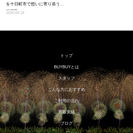
を十日町市で想いに寄り添う出
張買取
2026.06.18
トップ
BUYBUYとは
スタッフ
こんな方におすすめ
ご利用の流れ
買取実績
ブログ