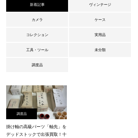
新着記事
ヴィンテージ
カメラ
ケース
コレクション
実用品
工具・ツール
未分類
調度品
査定員ブログ
調度品
掛け軸の高級パーツ「軸先」を
デッドストックで出張買取！十