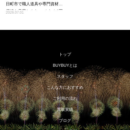
日町市で職人道具や専門資材の
価値を見落とさないバイバイ買
2026.07.01
取の目利き力
トップ
BUYBUYとは
スタッフ
こんな方におすすめ
ご利用の流れ
買取実績
ブログ