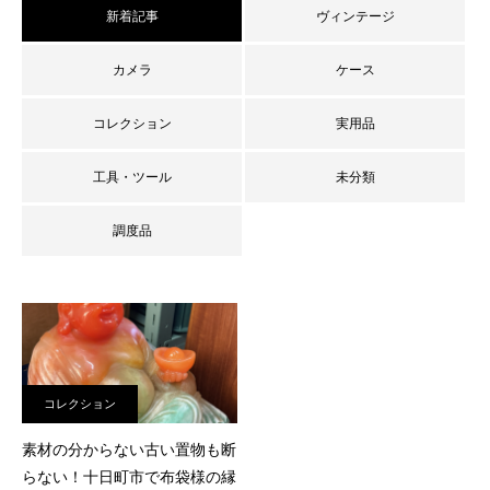
新着記事
ヴィンテージ
カメラ
ケース
コレクション
実用品
工具・ツール
未分類
調度品
査定員ブログ
コレクション
素材の分からない古い置物も断
らない！十日町市で布袋様の縁