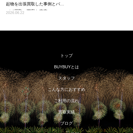
起物を出張買取した事例とバイ
バイ買取の丁寧な査定
2026.06.22
トップ
BUYBUYとは
スタッフ
こんな方におすすめ
ご利用の流れ
買取実績
ブログ