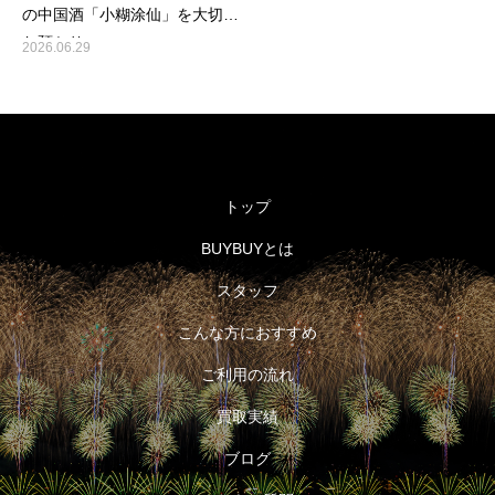
の中国酒「小糊涂仙」を大切に
お預かり
2026.06.29
トップ
BUYBUYとは
スタッフ
こんな方におすすめ
ご利用の流れ
買取実績
ブログ