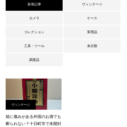
新着記事
ヴィンテージ
カメラ
ケース
コレクション
実用品
工具・ツール
未分類
調度品
査定員ブログ
ヴィンテージ
箱に傷みがある外国のお酒でも
断られない？十日町市で未開封