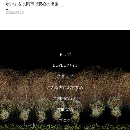
ホン」を長岡市で安心の出張買
取
2026.06.10
トップ
BUYBUYとは
スタッフ
こんな方におすすめ
ご利用の流れ
買取実績
ブログ