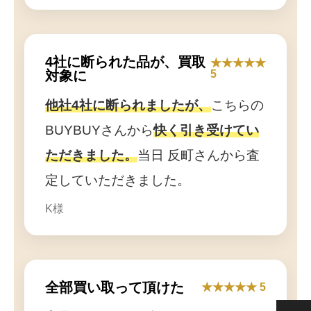
4社に断られた品が、買取
★★★★★
対象に
5
他社4社に断られましたが、
こちらの
BUYBUYさんから
快く引き受けてい
ただきました。
当日 反町さんから査
定していただきました。
K様

無料相談 0120-
LINE登録
62-3917
全部買い取って頂けた
★★★★★ 5